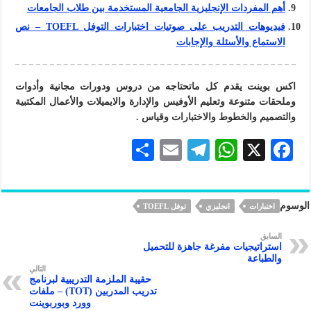
أهم المفردات الإنجليزية الجامعية المستخدمة بين طلاب الجامعات
فيديوهات التدريب على صوتيات اختبارات التوفل TOEFL – نص
الاستماع والأسئلة والإجابات
اكس بوينت يقدم كل ماتحتاجه من دروس ودورات مجانية وأدوات
وملحقات متنوعة وتعليم الأوفيس والإدارة والايميلات والأعمال المكتبية
والتصميم والخطوط والاختبارات وقياس .
S
E
Te
W
X
F
h
m
le
h
ac
ar
ai
gr
at
eb
الوسوم
اختبارات
انجليزي
توفل TOEFL
e
l
a
s
oo
m
A
k
السابق
استراتيجيات مفرغة جاهزة للتحميل
p
والطباعة
التالي
p
حقيبة الملزمة التدريبية لبرنامج
تدريب المدربين (TOT) – ملفات
وورد وبوربوينت