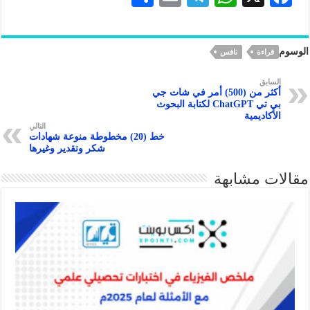
h
m
le
h
ac
ar
ai
gr
at
eb
الوسوم
قراءة
نافس
e
l
a
s
oo
m
A
k
السابق
أكثر من (500) أمر في شات جي
p
بي تي ChatGPT لكتابة البحوث
الأكاديمية
p
التالي
خط (20) مخطوطة منوعة شهادات
شكر وتقدير وغيرها
مقالات مشابهة