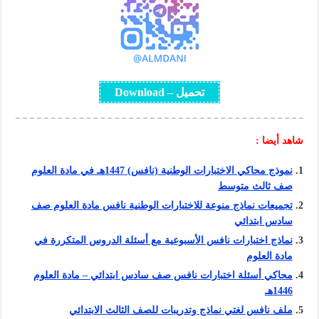
تحميل – Download
شاهد أيضا :
نموذج محاكي الاختبارات الوطنية (نافس) 1447هـ في مادة العلوم
صف ثالث متوسط
تجميعات نماذج منوعة للاختبارات الوطنية نافس مادة العلوم صف
سادس ابتدائي
نماذج اختبارات نافس الأسبوعية مع أسئلة الدروس المتكررة في
مادة العلوم
محاكي أسئلة اختبارات نافس صف سادس ابتدائي – مادة العلوم
1446هـ
ملف نافس لغتي نماذج وتدريبات للصف الثالث الابتدائي