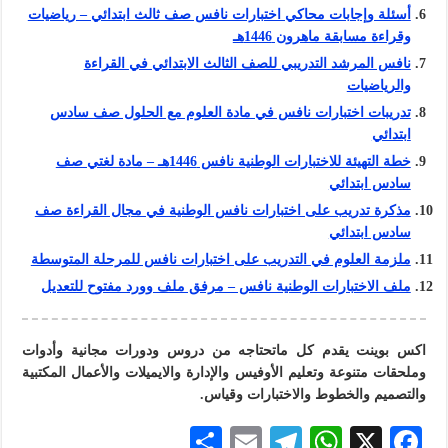
أسئلة وإجابات محاكي اختبارات نافس صف ثالث ابتدائي – رياضيات
وقراءة مسابقة ماهرون 1446هـ
نافس المرشد التدريبي للصف الثالث الابتدائي في القراءة
والرياضيات
تدريبات اختبارات نافس في مادة العلوم مع الحلول صف سادس
ابتدائي
خطة التهيئة للاختبارات الوطنية نافس 1446هـ – مادة لغتي صف
سادس ابتدائي
مذكرة تدريب على اختبارات نافس الوطنية في مجال القراءة صف
سادس ابتدائي
ملزمة العلوم في التدريب على اختبارات نافس للمرحلة المتوسطة
ملف الاختبارات الوطنية نافس – مرفق ملف وورد مفتوح للتعديل
اكس بوينت يقدم كل ماتحتاجه من دروس ودورات مجانية وأدوات
وملحقات متنوعة وتعليم الأوفيس والإدارة والايميلات والأعمال المكتبية
والتصميم والخطوط والاختبارات وقياس.
S
E
Te
W
X
F