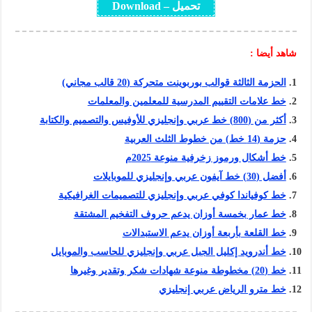
تحميل – Download
شاهد أيضا :
الحزمة الثالثة قوالب بوربوينت متحركة (20 قالب مجاني)
خط علامات التقييم المدرسية للمعلمين والمعلمات
أكثر من (800) خط عربي وإنجليزي للأوفيس والتصميم والكتابة
حزمة (14 خط) من خطوط الثلث العربية
خط أشكال ورموز زخرفية منوعة 2025م
أفضل (30) خط آيفون عربي وإنجليزي للموبايلات
خط كوفياندا كوفي عربي وإنجليزي للتصميمات الغرافيكية
خط عمار بخمسة أوزان يدعم حروف التفخيم المشتقة
خط القلعة بأربعة أوزان يدعم الاستبدالات
خط أندرويد إكليل الجبل عربي وإنجليزي للحاسب والموبايل
خط (20) مخطوطة منوعة شهادات شكر وتقدير وغيرها
خط مترو الرياض عربي إنجليزي