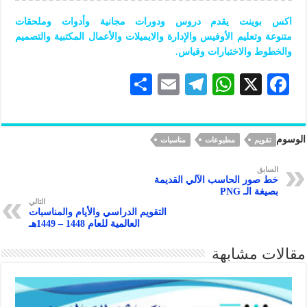
اكس بوينت يقدم دروس ودورات مجانية وأدوات وملحقات
متنوعة
وتعليم
الأوفيس
والإدارة والايميلات والأعمال المكتبية والتصميم
والخطوط والاختبارات وقياس.
S
E
Te
W
X
F
h
m
le
h
ac
ar
ai
gr
at
eb
الوسوم
تقويم
مطبوعات
مناسبات
e
l
a
s
oo
m
A
k
السابق
خط صور الحاسب الآلي القديمة
p
بصيغة الـ PNG
التالي
p
التقويم الدراسي والأيام والمناسبات
العالمية للعام 1448 – 1449هـ
مقالات مشابهة