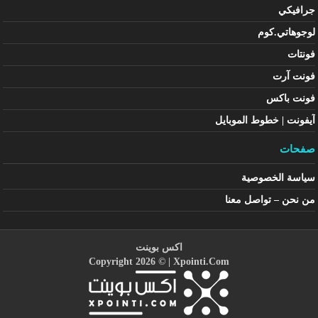
جرافيكي
لوجوهاتي.كوم
فونتات
فونت آرت
فونت باكس
آيفونت | خطوط الموبايل
صفحات
سياسة الخصوصية
من نحن – تواصل معنا
اكس بوينت
Copyright 2026 © |
Xpointi.Com