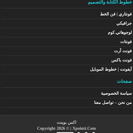
خطوط الكتابة والتصميم
فونتاري | فن الخط
جرافيكي
لوجوهاتي.كوم
فونتات
فونت آرت
فونت باكس
آيفونت | خطوط الموبايل
صفحات
سياسة الخصوصية
من نحن – تواصل معنا
اكس بوينت
Copyright 2026 © |
Xpointi.Com