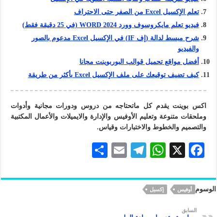
تعلم الإكسيل Excel من الصفر حتى الاحتراف
فيديو تعلم مايكروسوف وورد WORD 2024 (في 25 دقيقة فقط)
شرح مبسط لدالة (إف IF) في الإكسيل Excel مدعوم بالصور
والفيديو
أفضل مواقع تحميل قوالب البوربوينت مجانا
كيف تضيف توقيعك على ملف الإكسيل Excel بأكثر من طريقة
اكس بوينت يقدم كل ماتحتاجه من دروس ودورات مجانية وأدوات
وملحقات متنوعة وتعليم
الأوفيس
والإدارة والايميلات والأعمال المكتبية
والتصميم والخطوط والاختبارات وقياس.
S
E
Te
W
X
F
h
m
le
h
ac
ar
ai
gr
at
eb
الوسوم
أوفيس
إكسيل
e
l
a
s
oo
m
A
k
السابق