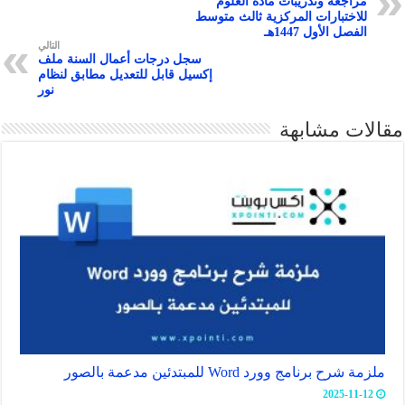
مراجعة وتدريبات مادة العلوم
p
للاختبارات المركزية ثالث متوسط
الفصل الأول 1447هـ
p
التالي
سجل درجات أعمال السنة ملف
إكسيل قابل للتعديل مطابق لنظام
نور
مقالات مشابهة
ملزمة شرح برنامج وورد Word للمبتدئين مدعمة بالصور
2025-11-12