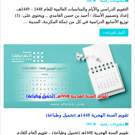
مطبوعات رقمية
306
التقويم الدراسي والأيام والمناسبات العالمية للعام 1448 – 1449هـ،
إعداد وتصميم الأستاذ / أحمد بن حسن الغامدي .. ويحتوي على: (1)
توزيع الأسابيع الدراسية في كل من (مكة المكرمة، المدينة …
أكمل القراءة »
تقويم السنة الهجرية 1448هـ (تحميل وطباعة)
مطبوعات رقمية
509
تقويم السنة الهجرية 1448هـ (تحميل وطباعة) .. تقويم العام القادم